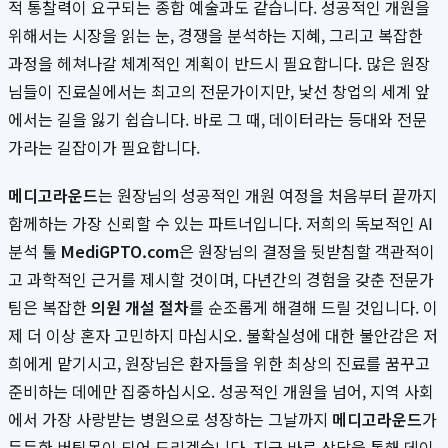
적 통찰력이 요구되는 종합 예술과도 같습니다. 성공적인 개원을
위해서는 시장을 읽는 눈, 경쟁을 분석하는 지혜, 그리고 복잡한
과정을 헤쳐나갈 체계적인 계획이 반드시 필요합니다. 많은 원장
님들이 진료실에서는 최고의 전문가이지만, 낯선 창업의 세계 앞
에서는 길을 잃기 쉽습니다. 바로 그 때, 데이터라는 등대와 전문
가라는 길잡이가 필요합니다.
메디고라운드
는 원장님의 성공적인 개원 여정을 처음부터 끝까지
함께하는 가장 신뢰할 수 있는 파트너입니다. 저희의 독보적인 AI
분석 툴
MediGPTO.com
은 원장님의 결정을 뒷받침할 객관적이
고 과학적인 근거를 제시할 것이며, 다년간의 경험을 갖춘 전문가
팀은 복잡한
의원 개설 절차
를 순조롭게 해결해 드릴 것입니다. 이
제 더 이상 혼자 고민하지 마십시오. 불확실성에 대한 불안감은 저
희에게 맡기시고, 원장님은 환자들을 위한 최상의 진료를 꿈꾸고
준비하는 데에만 집중하십시오. 성공적인 개원을 넘어, 지역 사회
에서 가장 사랑받는 병원으로 성장하는 그날까지
메디고라운드
가
든든한 버팀목이 되어 드리겠습니다. 지금 바로 상담을 통해 데이