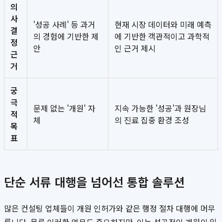
의
사
'성공 사례' 등 과거
현재 시장 데이터와 미래 예측
결
의 경험에 기반한 제
에 기반한 객관적이고 과학적
정
안
인 근거 제시
근
거
궁
극
문제 없는 '개원' 자
지속 가능한 '성공'과 원장님
적
체
의 진료 집중 환경 조성
목
표
단순 서류 대행을 넘어선 통합 솔루션
많은 컨설팅 업체들이 개원 인허가와 같은 행정 절차 대행에 머무