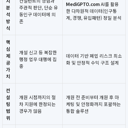
지
컨설턴트의 경험과
MediGPTO.com
AI를 활용
분
주관적 판단, 단순 유
한 다차원적 데이터(인구통
석
동인구 데이터에 의
계, 경쟁, 유입패턴) 정밀 분석
방
존
식
핵
심
개설 신고 등 복잡한
제
데이터 기반 폐업 리스크 최소
행정 업무 대행에 집
공
화 및 안정적 수익 구조 설계
중
가
치
컨
설
개원 시점까지의 절
개원 전 준비부터 개원 후 마
팅
차 지원에 한정되는
케팅 및 안정화까지 포괄하는
범
경우가 많음
통합 솔루션
위