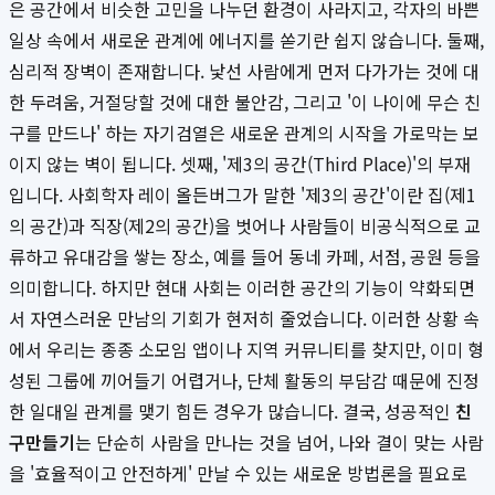
은 공간에서 비슷한 고민을 나누던 환경이 사라지고, 각자의 바쁜
일상 속에서 새로운 관계에 에너지를 쏟기란 쉽지 않습니다. 둘째,
심리적 장벽이 존재합니다. 낯선 사람에게 먼저 다가가는 것에 대
한 두려움, 거절당할 것에 대한 불안감, 그리고 '이 나이에 무슨 친
구를 만드나' 하는 자기검열은 새로운 관계의 시작을 가로막는 보
이지 않는 벽이 됩니다. 셋째, '제3의 공간(Third Place)'의 부재
입니다. 사회학자 레이 올든버그가 말한 '제3의 공간'이란 집(제1
의 공간)과 직장(제2의 공간)을 벗어나 사람들이 비공식적으로 교
류하고 유대감을 쌓는 장소, 예를 들어 동네 카페, 서점, 공원 등을
의미합니다. 하지만 현대 사회는 이러한 공간의 기능이 약화되면
서 자연스러운 만남의 기회가 현저히 줄었습니다. 이러한 상황 속
에서 우리는 종종 소모임 앱이나 지역 커뮤니티를 찾지만, 이미 형
성된 그룹에 끼어들기 어렵거나, 단체 활동의 부담감 때문에 진정
한 일대일 관계를 맺기 힘든 경우가 많습니다. 결국, 성공적인
친
구만들기
는 단순히 사람을 만나는 것을 넘어, 나와 결이 맞는 사람
을 '효율적이고 안전하게' 만날 수 있는 새로운 방법론을 필요로