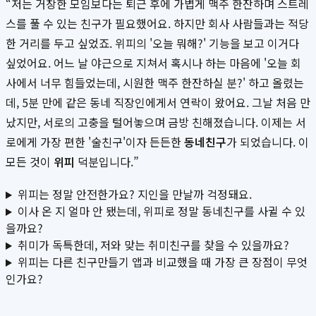
“저는 거창한 모임보다는 퇴근 후에 가볍게 맥주 한잔하며 스트레
스를 풀 수 있는 친구가 필요했어요. 하지만 회사 사람들과는 적당
한 거리를 두고 싶었죠. 위피의 '오늘 뭐해?' 기능을 보고 이거다
싶었어요. 어느 날 야근으로 지쳐서 혹시나 하는 마음에 '오늘 회
사에서 너무 힘들었는데, 시원한 맥주 한잔하실 분?' 하고 올렸는
데, 5분 만에 같은 동네 직장인에게서 연락이 왔어요. 그날 처음 만
났지만, 서로의 고충을 털어놓으며 금방 친해졌습니다. 이제는 서
로에게 가장 편한 '술친구'이자 든든한
동네친구
가 되었습니다. 이
모든 것이
위피
덕분입니다.”
위피는 정말 안전한가요? 지인을 만날까 걱정돼요.
이사 온 지 얼마 안 됐는데, 위피로 정말 동네친구를 사귈 수 있
을까요?
취미가 독특한데, 저와 맞는 취미친구를 찾을 수 있을까요?
위피는 다른 친구만들기 앱과 비교했을 때 가장 큰 장점이 무엇
인가요?