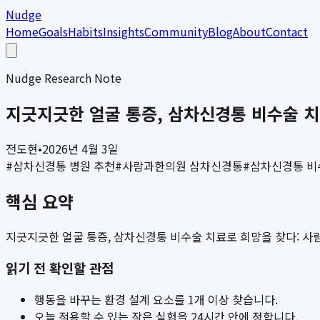
Nudge
Home
Goals
Habits
Insights
Community
Blog
About
Contact
Nudge Research Note
지긋지긋한 얼굴 통증, 삼차신경통 비수술 치
전도현
•
2026년 4월 3일
#
삼차신경통 병원 추천
#
사람과한의원 삼차신경통
#
삼차신경통 비
핵심 요약
지긋지긋한 얼굴 통증, 삼차신경통 비수술 치료로 희망을 찾다: 사람
읽기 전 확인할 관점
행동을 바꾸는 환경 설계 요소를 1개 이상 찾습니다.
오늘 적용할 수 있는 작은 실험을 24시간 안에 정합니다.