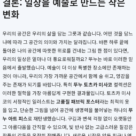
결론: 일상을 예술로 만드는 작은
변화
우리의 공간은 우리의 삶을 담는 그릇과 같습니다. 어떤 것을 담느
냐에 따라 그 공간의 의미와 가치는 달라집니다. 바쁜 하루 끝에
돌아온 나의 공간에 따뜻한 위로를 건네는 그림 한 점이 있다면,
우리의 일상은 얼마나 더 풍요로워질까요? 뚜누는 바로 이러한 믿
음에서 출발했습니다. 예술이 더 이상 특별한 장소에만 존재하는
것이 아니라, 우리의 가장 가까운 공간에서 함께 숨 쉬고, 영감을
주는 존재가 되기를 바랍니다. 특히
뚜누 토츠카 미사코
컬렉션은
이러한 철학을 가장 아름답게 구현한 결과물입니다. 토츠카 미사
코의 서정적인 일러스트는
고품질 패브릭 포스터
라는 최적의 옷
을 입고, 단순한 그림을 넘어 공간에 생명력을 불어넣는 하나의
뚜
누 아트 피스
로 재탄생했습니다. 구김과 변색 걱정 없이 오랫동안
그 아름다움을 간직할 수 있으며, 빛 반사 없는 고급스러운 질감은
작품의 감동을 온전히 전해줍니다. 새로운 시작을 앞둔 친구나 연