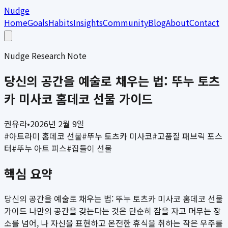
Nudge
Home
Goals
Habits
Insights
Community
Blog
About
Contact
Nudge Research Note
당신의 공간을 예술로 채우는 법: 뚜누 토츠
카 미사코 홈데코 선물 가이드
권유라
•
2026년 2월 9일
#
아트라미 홈데코 선물
#
뚜누 토츠카 미사코
#
고품질 패브릭 포스
터
#
뚜누 아트 피스
#
집들이 선물
핵심 요약
당신의 공간을 예술로 채우는 법: 뚜누 토츠카 미사코 홈데코 선물
가이드 나만의 공간을 갖는다는 것은 단순히 잠을 자고 머무는 장
소를 넘어, 나 자신을 표현하고 온전한 휴식을 취하는 작은 우주를