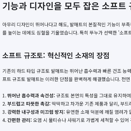
기능과 디자인을 모두 잡은 소프트
아무리 디자인이 뛰어나다고 해도, 발매트의 본질적인 기능이 부족
를 높이는 데에도 심혈을 기울였습니다. 특히 뚜누가 선택한 '소프
소프트 규조토: 혁신적인 소재의 장점
기존의 하드 타입 규조토 발매트는 뛰어난 흡수력과 빠른 건조 능력
프트 규조토 발매트는 이러한 단점을 완벽하게 해결했습니다. 천연
1.
뛰어난 흡수력과 속건성:
규조토 본연의 특성을 그대로 유지하여,
2.
부드럽고 따뜻한 촉감:
딱딱하고 차가운 기존 제품과 달리, 부드
3.
강력한 내구성과 미끄럼 방지:
유연한 소재 덕분에 깨질 염려가 
4.
간편한 관리:
오염 시 물티슈나 샤워기로 가볍게 세척할 수 있어