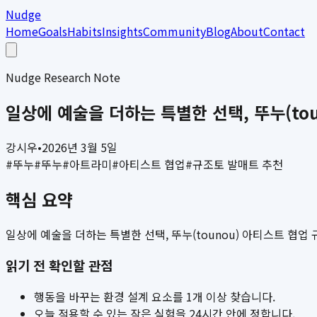
Nudge
Home
Goals
Habits
Insights
Community
Blog
About
Contact
Nudge Research Note
일상에 예술을 더하는 특별한 선택, 뚜누(to
강시우
•
2026년 3월 5일
#
뚜누
#
뚜누
#
아트라미
#
아티스트 협업
#
규조토 발매트 추천
핵심 요약
일상에 예술을 더하는 특별한 선택, 뚜누(tounou) 아티스트 협업 
읽기 전 확인할 관점
행동을 바꾸는 환경 설계 요소를 1개 이상 찾습니다.
오늘 적용할 수 있는 작은 실험을 24시간 안에 정합니다.