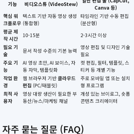
일반 편집 툴 (CapCut,
기능
비디오스튜 (VideoStew)
Canva 등)
핵심 워
텍스트 기반 자동 영상 생성
타임라인 기반 수동 편집
크플로우
(통합형)
(분산형)
평균 제
10-15분
2-3시간 이상
작 시간
필요 기
영상 편집 및 디자인 기술
문서 작성 수준의 기본 능력
술
필요
주요 기
AI 영상 초안, AI 보이스, 자
컷 편집, 필터, 템플릿, 스
능
동 자막, 템플릿화
티커 등 개별 기능
작업 환
웹 브라우저 기반
클라우드
주로 모바일 앱 또는 설치
경
편집
(PC/태블릿)
형 프로그램
최적 사
영상 대량 생산이 필요한 부
개성 있는 브이로그, 숏폼
용자
동산/뉴스/마케팅 채널
콘텐츠 크리에이터
자주 묻는 질문 (FAQ)