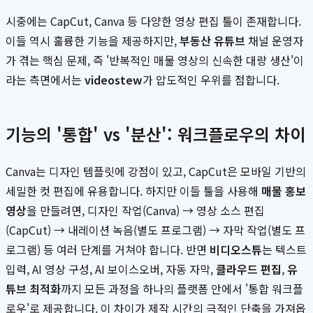
시중에는 CapCut, Canva 등 다양한 영상 편집 툴이 존재합니다.
이들 역시 훌륭한 기능을 제공하지만,
부동산 유튜브
채널 운영자
가 겪는 핵심 문제, 즉 '반복적인 매물 영상의 신속한 대량 생산'이
라는 측면에서는
videostew
가 압도적인 우위를 점합니다.
기능의 '통합' vs '분산': 워크플로우의 차이
Canva는 디자인 템플릿에 강점이 있고, CapCut은 모바일 기반의
세밀한 컷 편집에 유용합니다. 하지만 이들 툴을 사용해
매물 홍보
영상
을 만들려면, 디자인 작업(Canva) → 영상 소스 편집
(CapCut) → 내레이션 녹음(별도 프로그램) → 자막 작업(별도 프
로그램) 등 여러 단계를 거쳐야 합니다. 반면
비디오스튜
는 텍스트
입력, AI 영상 구성, AI 보이스오버, 자동 자막,
클라우드 편집
,
유
튜브 최적화
까지 모든 과정을 하나의 플랫폼 안에서 '통합 워크플
로우'로 제공합니다. 이 차이가 제작 시간의 극적인 단축을 가져옵