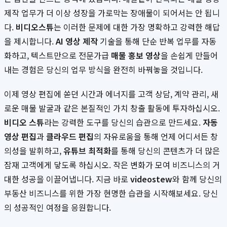
제작 업무가 더 이상 성장을 가로막는 장애물이 되어서는 안 됩니
다.
비디오스튜
는 이러한 문제에 대한 가장 명확하고 강력한 해답
을 제시합니다.
AI 영상 제작
기술을 통해 단순 반복 업무를 자동
화하고, 텍스트만으로 전문가급
매물 홍보 영상
을 손쉽게 만들어
내는 경험은 당신의 업무 방식을 완전히 바꿔놓을 것입니다.
이제 영상 편집에 쏟던 시간과 에너지를 고객 상담, 계약 관리, 새
로운 매물 발굴과 같은 본질적인 가치 창출 활동에 투자하십시오.
비디오 스튜
라는 강력한 도구를 당신의 습관으로 만드세요.
자동
영상 편집
과
클라우드 편집
의 자유로움을 통해 언제 어디서든 창
의성을 발휘하고,
유튜브 최적화
를 통해 당신의 콘텐츠가 더 많은
잠재 고객에게 닿도록 하십시오. 작은 변화가 모여 비즈니스의 거
대한 성공을 이끌어냅니다. 지금 바로
videostew
와 함께 당신의
부동산 비즈니스를 위한 가장 현명한 습관을 시작해보세요. 당신
의 성공적인 여정을 응원합니다.