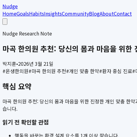
Nudge
Home
Goals
Habits
Insights
Community
Blog
About
Contact
Nudge Research Note
마곡 한의원 추천: 당신의 몸과 마음을 위한
박지훈
•
2026년 3월 21일
#
온생한의원
#
마곡 한의원 추천
#
개인 맞춤 한약
#
환자 중심 진료
#
핵심 요약
마곡 한의원 추천: 당신의 몸과 마음을 위한 진정한 개인 맞춤 한
습니다.
읽기 전 확인할 관점
행동을 바꾸는 환경 설계 요소를 1개 이상 찾습니다.