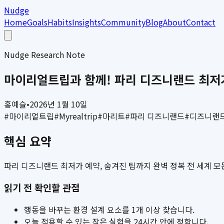
Nudge
Home
Goals
Habits
Insights
Community
Blog
About
Contact
Nudge Research Note
마이리얼트립과 함께! 파리 디즈니랜드 최저가
홍예슬
•
2026년 1월 10일
#
마이리얼트립
#
Myrealtrip
#
마리트
#
파리 디즈니랜드
#
디즈니랜드
핵심 요약
파리 디즈니랜드 최저가 예약, 숨겨진 팁까지 완벽 정복 전 세계 모든
읽기 전 확인할 관점
행동을 바꾸는 환경 설계 요소를 1개 이상 찾습니다.
오늘 적용할 수 있는 작은 실험을 24시간 안에 정합니다.