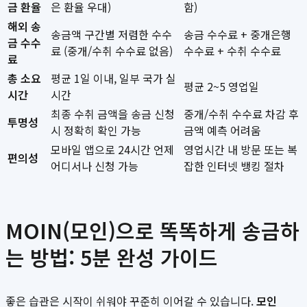
금 환율
은 환율 우대)
함)
해외 송
송금액 구간별 저렴한 수수
송금 수수료 + 중개은행
금 수수
료 (중개/수취 수수료 없음)
수수료 + 수취 수수료
료
총 소요
평균 1일 이내, 일부 국가 실
평균 2~5 영업일
시간
시간
최종 수취 금액을 송금 신청
중개/수취 수수료 차감 후
투명성
시 정확히 확인 가능
금액 예측 어려움
모바일 앱으로 24시간 언제
영업시간 내 방문 또는 복
편의성
어디서나 신청 가능
잡한 인터넷 뱅킹 절차
MOIN(모인)으로 똑똑하게 송금하
는 방법: 5분 완성 가이드
좋은 습관은 시작이 쉬워야 꾸준히 이어갈 수 있습니다.
모인