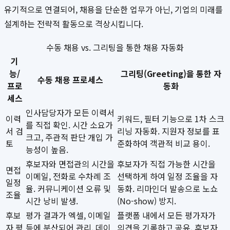
유기적으로 연결되어, 채용을 단순한 업무가 아닌, 기업의 미래를
설계하는 전략적 활동으로 격상시킵니다.
수동 채용 vs. 그리팅을 통한 채용 자동화
기
능/
그리팅(Greeting)을 통한 자
수동 채용 프로세스
프로
동화
세스
인사담당자가 모든 이력서
이력
키워드, 필터 기능으로 1차 스크
를 직접 확인. 시간 소요가
서 검
리닝 자동화. 지원자 정보를 표
크고, 주관적 판단 개입 가
토
준화하여 객관적 비교 용이.
능성이 높음.
후보자와 면접관의 시간을
후보자가 직접 가능한 시간을
면접
이메일, 전화로 수차례 조
선택하게 하여 일정 조율을 자
일정
율. 커뮤니케이션 오류 및
동화. 리마인더 발송으로 노쇼
조율
시간 낭비 발생.
(No-show) 방지.
후보
평가 결과가 엑셀, 이메일
플랫폼 내에서 모든 평가자가
자 평
등에 분산되어 관리. 데이
의견을 기록하고 공유. 후보자