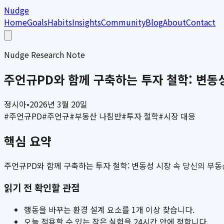
Nudge
Home
Goals
Habits
Insights
Community
Blog
About
Contact
Nudge Research Note
주언규PD와 함께 구축하는 투자 철학: 변동
정시아
•
2026년 3월 20일
#
주언규PD
#
주언규
#
부동산 나침반
#
투자 철학
#
시장 대응
핵심 요약
주언규PD와 함께 구축하는 투자 철학: 변동성 시장 속 당신의 부동
읽기 전 확인할 관점
행동을 바꾸는 환경 설계 요소를 1개 이상 찾습니다.
오늘 적용할 수 있는 작은 실험을 24시간 안에 정합니다.