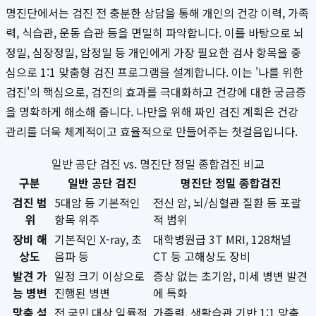
명진단에서는 검진 전 충분한 상담을 통해 개인의 건강 이력, 가족
력, 식습관, 운동 습관 등을 면밀히 파악합니다. 이를 바탕으로 뇌
정밀, 심장정밀, 암정밀 등 개인에게 가장 필요한 검사 항목을 중
심으로 1:1 맞춤형 검진 프로그램을 설계합니다. 이는 '나를 위한
검진'의 핵심으로, 검진의 효과를 극대화하고 건강에 대한 궁금증
을 명확하게 해소해 줍니다. 나만을 위해 짜인 검진 계획은 건강
관리를 더욱 체계적이고 효율적으로 만들어주는 첫걸음입니다.
일반 공단 검진 vs. 명진단 정밀 종합검진 비교
구분
일반 공단 검진
명진단 정밀 종합검진
검진 범
5대암 등 기본적인
전신 암, 뇌/심혈관 질환 등 포괄
위
항목 위주
적 범위
장비 해
기본적인 X-ray, 초
대학병원급 3T MRI, 128채널
상도
음파 등
CT 등 고해상도 장비
발견 가
일정 크기 이상으로
증상 없는 초기암, 미세 병변 발견
능 병변
진행된 병변
에 특화
맞춤 설
전 국민 대상 일률적
가족력, 생활습관 기반 1:1 맞춤