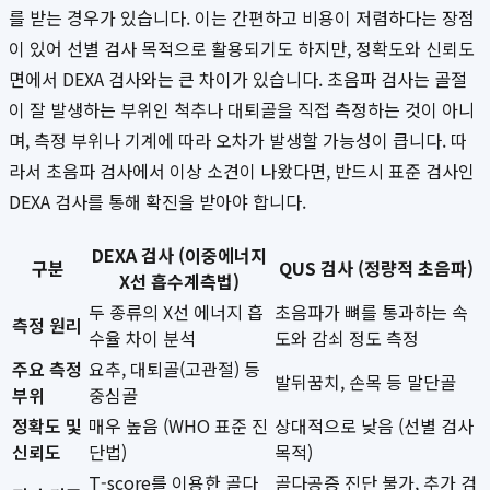
를 받는 경우가 있습니다. 이는 간편하고 비용이 저렴하다는 장점
이 있어 선별 검사 목적으로 활용되기도 하지만, 정확도와 신뢰도
면에서 DEXA 검사와는 큰 차이가 있습니다. 초음파 검사는 골절
이 잘 발생하는 부위인 척추나 대퇴골을 직접 측정하는 것이 아니
며, 측정 부위나 기계에 따라 오차가 발생할 가능성이 큽니다. 따
라서 초음파 검사에서 이상 소견이 나왔다면, 반드시 표준 검사인
DEXA 검사를 통해 확진을 받아야 합니다.
DEXA 검사 (이중에너지
구분
QUS 검사 (정량적 초음파)
X선 흡수계측법)
두 종류의 X선 에너지 흡
초음파가 뼈를 통과하는 속
측정 원리
수율 차이 분석
도와 감쇠 정도 측정
주요 측정
요추, 대퇴골(고관절) 등
발뒤꿈치, 손목 등 말단골
부위
중심골
정확도 및
매우 높음 (WHO 표준 진
상대적으로 낮음 (선별 검사
신뢰도
단법)
목적)
T-score를 이용한 골다
골다공증 진단 불가, 추가 검