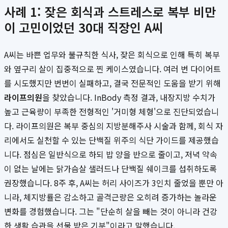
사례 1: 잦은 회식과 스트레스로 복부 비만
이 고민이었던 30대 직장인 A씨
A씨는 바쁜 업무와 불규칙한 식사, 잦은 회식으로 인해 특히 복부
와 옆구리 살이 집중적으로 찐 케이스였습니다. 여러 번 다이어트
를 시도했지만 번번이 실패하고, 결국 전문적인 도움을 받기 위해
라이프의원
을 찾았습니다. InBody 측정 결과, 내장지방 수치가
높고 근육량이 부족한 전형적인 '거미형 체형'으로 진단되었습니
다. 라이프의원은 복부 중심의 지방분해주사 시술과 함께, 회식 자
리에서도 실천할 수 있는 단백질 위주의 식단 가이드를 제공했습
니다. 점심은 일반식으로 하되 밥 양을 반으로 줄이고, 저녁 약속
이 없는 날에는 닭가슴살 샐러드나 단백질 쉐이크를 섭취하도록
권장했습니다. 8주 후, A씨는 허리 사이즈가 3인치 줄었을 뿐만 아
니라, 체지방률은 감소하고 골격근량은 오히려 증가하는 놀라운
변화를 경험했습니다. 그는 "단순히 살을 빼는 것이 아니라 건강
한 생활 습관을 선물 받은 기분"이라고 말했습니다.