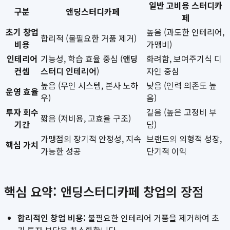
일반 고비용 스터디카
구분
앤딩스터디카페
페
초기 창업
높음 (과도한 인테리어,
합리적 (불필요한 거품 제거)
비용
가맹비)
인테리어
기능성, 학습 효율 중심 (
앤딩
화려함, 보여주기식 디
컨셉
스터디 인테리어
)
자인 중심
높음 (무인 시스템, 본사 노하
낮음 (인력 의존도 높
운영 효율
우)
음)
투자 회수
길음 (높은 고정비 부
짧음 (저비용, 고효율 구조)
기간
담)
가맹점의 장기적 안정성, 지속
브랜드의 외형적 성장,
핵심 가치
가능한 성공
단기적 이익
핵심 요약: 앤딩스터디카페 창업의 장점
합리적인 창업 비용:
불필요한 인테리어 거품을 제거하여 초