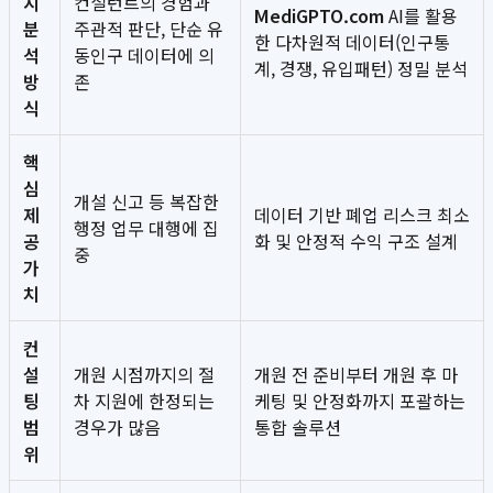
지
컨설턴트의 경험과
MediGPTO.com
AI를 활용
분
주관적 판단, 단순 유
한 다차원적 데이터(인구통
석
동인구 데이터에 의
계, 경쟁, 유입패턴) 정밀 분석
방
존
식
핵
심
개설 신고 등 복잡한
제
데이터 기반 폐업 리스크 최소
행정 업무 대행에 집
공
화 및 안정적 수익 구조 설계
중
가
치
컨
설
개원 시점까지의 절
개원 전 준비부터 개원 후 마
팅
차 지원에 한정되는
케팅 및 안정화까지 포괄하는
범
경우가 많음
통합 솔루션
위