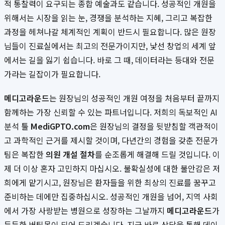
적 통찰력이 요구되는 종합 예술과도 같습니다. 성공적인 개원을
위해서는 시장을 읽는 눈, 경쟁을 분석하는 지혜, 그리고 복잡한
과정을 헤쳐나갈 체계적인 계획이 반드시 필요합니다. 많은 원장
님들이 진료실에서는 최고의 전문가이지만, 낯선 창업의 세계 앞
에서는 길을 잃기 쉽습니다. 바로 그 때, 데이터라는 등대와 전문
가라는 길잡이가 필요합니다.
메디고라운드
는 원장님의 성공적인 개원 여정을 처음부터 끝까지
함께하는 가장 신뢰할 수 있는 파트너입니다. 저희의 독보적인 AI
분석 툴
MediGPTO.com
은 원장님의 결정을 뒷받침할 객관적이
고 과학적인 근거를 제시할 것이며, 다년간의 경험을 갖춘 전문가
팀은 복잡한
의원 개설 절차
를 순조롭게 해결해 드릴 것입니다. 이
제 더 이상 혼자 고민하지 마십시오. 불확실성에 대한 불안감은 저
희에게 맡기시고, 원장님은 환자들을 위한 최상의 진료를 꿈꾸고
준비하는 데에만 집중하십시오. 성공적인 개원을 넘어, 지역 사회
에서 가장 사랑받는 병원으로 성장하는 그날까지
메디고라운드
가
든든한 버팀목이 되어 드리겠습니다. 지금 바로 상담을 통해 데이