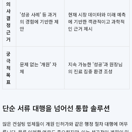
의
사
'성공 사례' 등 과거
현재 시장 데이터와 미래 예측
결
의 경험에 기반한 제
에 기반한 객관적이고 과학적
정
안
인 근거 제시
근
거
궁
극
문제 없는 '개원' 자
지속 가능한 '성공'과 원장님
적
체
의 진료 집중 환경 조성
목
표
단순 서류 대행을 넘어선 통합 솔루션
많은 컨설팅 업체들이 개원 인허가와 같은 행정 절차 대행에 머무