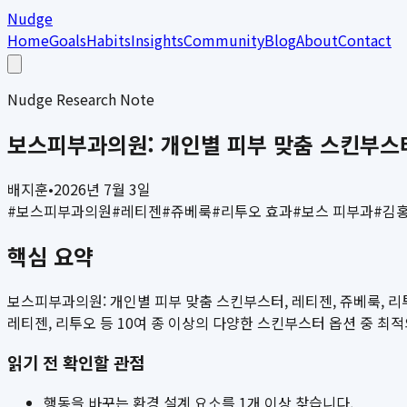
Nudge
Home
Goals
Habits
Insights
Community
Blog
About
Contact
Nudge Research Note
보스피부과의원: 개인별 피부 맞춤 스킨부스터
배지훈
•
2026년 7월 3일
#
보스피부과의원
#
레티젠
#
쥬베룩
#
리투오 효과
#
보스 피부과
#
김
핵심 요약
보스피부과의원: 개인별 피부 맞춤 스킨부스터, 레티젠, 쥬베룩, 
레티젠, 리투오 등 10여 종 이상의 다양한 스킨부스터 옵션 중 최적의
읽기 전 확인할 관점
행동을 바꾸는 환경 설계 요소를 1개 이상 찾습니다.